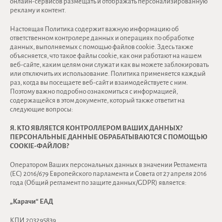
онлайн-сервисов размещать и отображать персонализированную
рекламу и контент.
Настоящая Политика содержит важную информацию об
ответственном контролере данных и операциях по обработке
данных, выполняемых с помощью файлов cookie. Здесь также
объясняется, что такое файлы cookie, как они работают на нашем
веб-сайте, каким целям они служат и как вы можете заблокировать
или отключить их использование. Политика применяется каждый
раз, когда вы посещаете веб-сайт и взаимодействуете с ним.
Поэтому важно подробно ознакомиться с информацией,
содержащейся в этом документе, который также ответит на
следующие вопросы:
Я. КТО ЯВЛЯЕТСЯ КОНТРОЛЛЕРОМ ВАШИХ ДАННЫХ?
ПЕРСОНАЛЬНЫЕ ДАННЫЕ ОБРАБАТЫВАЮТСЯ С ПОМОЩЬЮ
COOKIE-ФАЙЛОВ?
Оператором Ваших персональных данных в значении Регламента
(ЕС) 2016/679 Европейского парламента и Совета от 27 апреля 2016
года (Общий регламент по защите данных/GDPR) является:
„Карачи“ ЕАД
КПИ 203295839