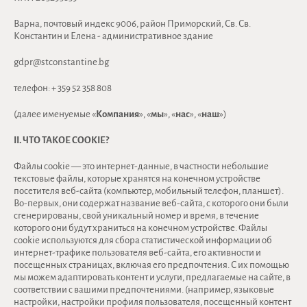
Варна, почтовый индекс 9006, район Приморский, Св. Св.
Константин и Елена - административное здание
gdpr@stconstantine.bg
телефон: + 359 52 358 808
(далее именуемые «
Компания
», «
мы
», «
нас
», «
наш
»)
II. ЧТО ТАКОЕ COOKIE?
Файлы cookie — это интернет-данные, в частности небольшие
текстовые файлы, которые хранятся на конечном устройстве
посетителя веб-сайта (компьютер, мобильный телефон, планшет).
Во-первых, они содержат название веб-сайта, с которого они были
сгенерированы, свой уникальный номер и время, в течение
которого они будут храниться на конечном устройстве. Файлы
cookie используются для сбора статистической информации об
интернет-трафике пользователя веб-сайта, его активности и
посещенных страницах, включая его предпочтения. С их помощью
мы можем адаптировать контент и услуги, предлагаемые на сайте, в
соответствии с вашими предпочтениями. (например, языковые
настройки, настройки профиля пользователя, посещенный контент