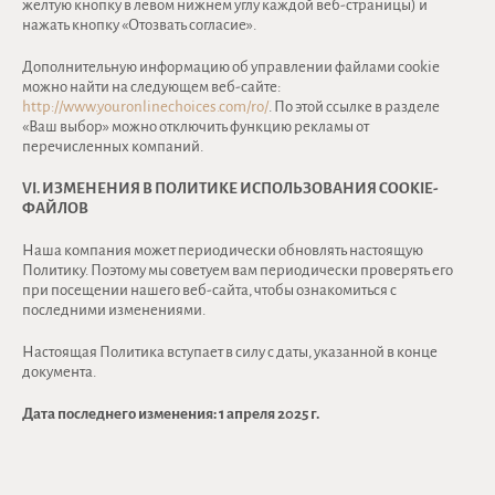
желтую кнопку в левом нижнем углу каждой веб-страницы) и
нажать кнопку «Отозвать согласие».
Дополнительную информацию об управлении файлами cookie
можно найти на следующем веб-сайте:
http://www.youronlinechoices.com/ro/
. По этой ссылке в разделе
«Ваш выбор» можно отключить функцию рекламы от
перечисленных компаний.
VI. ИЗМЕНЕНИЯ В ПОЛИТИКЕ ИСПОЛЬЗОВАНИЯ COOKIE-
ФАЙЛОВ
Наша компания может периодически обновлять настоящую
Политику. Поэтому мы советуем вам периодически проверять его
при посещении нашего веб-сайта, чтобы ознакомиться с
последними изменениями.
Настоящая Политика вступает в силу с даты, указанной в конце
документа.
Дата последнего изменения: 1 апреля 2025 г.