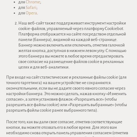
для
Chrome
;
для
Safari
;
для
Opera
.
Наш веб-сайт также поддерживает инструмент настройки
cookie-файлов, управляемый через платформу Cookiebot.
Платформа отображается на сайте посредством отдельной
панели (баннера), видимой на каждой веб-странице.
Баннер можно включить или отключить, отметив галочкой
желтая кнопка, доступная в нижнем левом углу. С помощью
этого баннера вы можете в любое время отредактировать
свое согласие на размещение файлов cookie в рекламных
целях и для веб-аналитики.
При входе на сайт статистические и рекламные файлы cookie (для
точного таргетинга) на вашем устройстве не сохраняются.
окончательными, если вы не дадите своего явного согласия через
настройки баннера. Это можно сделать, нажав кнопку «Изменить
согласие», а затем установив флажок «Разрешить все» (чтобы
разрешить все файлы cookie) или «Разрешить выбранные» (чтобы
разрешить файлы cookie ранее выбранного типа).
После того, как вы дали свое согласие, отметив соответствующие
кнопки, вы можете отозвать его в любое время. Для этого вам
необходимо снова открыть панель управления согласием (отметив