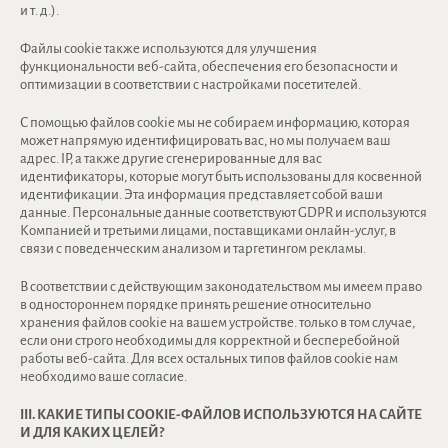
и т. д.).
Файлы cookie также используются для улучшения
функциональности веб-сайта, обеспечения его безопасности и
оптимизации в соответствии с настройками посетителей.
С помощью файлов cookie мы не собираем информацию, которая
может напрямую идентифицировать вас, но мы получаем ваш
адрес. IP, а также другие сгенерированные для вас
идентификаторы, которые могут быть использованы для косвенной
идентификации. Эта информация представляет собой ваши
данные. Персональные данные соответствуют GDPR и используются
Компанией и третьими лицами, поставщиками онлайн-услуг, в
связи с поведенческим анализом и таргетингом рекламы.
В соответствии с действующим законодательством мы имеем право
в одностороннем порядке принять решение относительно
хранения файлов cookie на вашем устройстве. только в том случае,
если они строго необходимы для корректной и бесперебойной
работы веб-сайта. Для всех остальных типов файлов cookie нам
необходимо ваше согласие.
III. КАКИЕ ТИПЫ COOKIE-ФАЙЛОВ ИСПОЛЬЗУЮТСЯ НА САЙТЕ
И ДЛЯ КАКИХ ЦЕЛЕЙ?