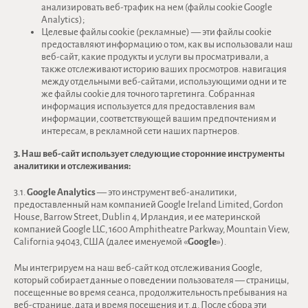
анализировать веб-трафик на нем (файлы cookie Google
Analytics);
Целевые файлы cookie (рекламные) — эти файлы cookie
предоставляют информацию о том, как вы использовали наш
веб-сайт, какие продукты и услуги вы просматривали, а
также отслеживают историю ваших просмотров. навигация
между отдельными веб-сайтами, использующими одни и те
же файлы cookie для точного таргетинга. Собранная
информация используется для предоставления вам
информации, соответствующей вашим предпочтениям и
интересам, в рекламной сети наших партнеров.
3. Наш веб-сайт использует следующие сторонние инструменты
аналитики и отслеживания:
3.1.
Google Analytics
— это инструмент веб-аналитики,
предоставленный нам компанией Google Ireland Limited, Gordon
House, Barrow Street, Dublin 4, Ирландия, и ее материнской
компанией Google LLC, 1600 Amphitheatre Parkway, Mountain View,
California 94043, США (далее именуемой «
Google
»).
Мы интегрируем на наш веб-сайт код отслеживания Google,
который собирает данные о поведении пользователя — страницы,
посещенные во время сеанса, продолжительность пребывания на
веб-странице, дата и время посещения и т. д. После сбора эти