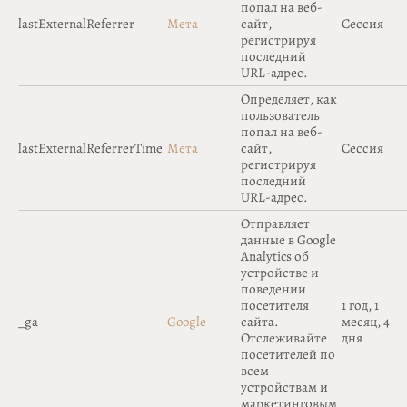
попал на веб-
lastExternalReferrer
Мета
сайт,
Сессия
регистрируя
последний
URL-адрес.
Определяет, как
пользователь
попал на веб-
lastExternalReferrerTime
Мета
сайт,
Сессия
регистрируя
последний
URL-адрес.
Отправляет
данные в Google
Analytics об
устройстве и
поведении
посетителя
1 год, 1
_ga
Google
сайта.
месяц, 4
Отслеживайте
дня
посетителей по
всем
устройствам и
маркетинговым