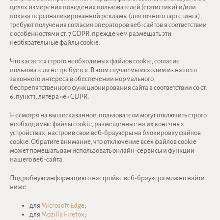
целях измерения поведения пользователей (статистики) и/или
показа персонализированной рекламы (для точного таргетинга),
требуют получения согласия операторов веб-сайтов в соответствии
с особенностями ст. 7 GDPR, прежде чем размещать эти
необязательные файлы cookie.
Что касается строго необходимых файлов cookie, согласие
пользователя не требуется. В этом случае мы исходим из нашего
законного интереса в обеспечении нормального,
беспрепятственного функционирования сайта в соответствии со ст.
6, пункт 1, литера «е» GDPR.
Несмотря на вышесказанное, пользователи могут отключить строго
необходимые файлы cookie, размещенные на их конечных
устройствах, настроив свои веб-браузеры на блокировку файлов
cookie. Обратите внимание, что отключение всех файлов cookie
может помешать вам использовать онлайн-сервисы и функции
нашего веб-сайта.
Подробную информацию о настройке веб-браузера можно найти
ниже:
для
Microsoft Edge
;
для
Mozilla Firefox
;