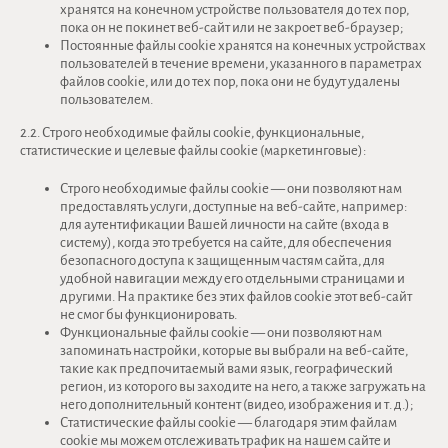
хранятся на конечном устройстве пользователя до тех пор,
пока он не покинет веб-сайт или не закроет веб-браузер;
Постоянные файлы cookie хранятся на конечных устройствах
пользователей в течение времени, указанного в параметрах
файлов cookie, или до тех пор, пока они не будут удалены
пользователем.
2.2. Строго необходимые файлы cookie, функциональные,
статистические и целевые файлы cookie (маркетинговые):
Строго необходимые файлы cookie — они позволяют нам
предоставлять услуги, доступные на веб-сайте, например:
для аутентификации Вашей личности на сайте (входа в
систему), когда это требуется на сайте, для обеспечения
безопасного доступа к защищенным частям сайта, для
удобной навигации между его отдельными страницами и
другими. На практике без этих файлов cookie этот веб-сайт
не смог бы функционировать.
Функциональные файлы cookie — они позволяют нам
запоминать настройки, которые вы выбрали на веб-сайте,
такие как предпочитаемый вами язык, географический
регион, из которого вы заходите на него, а также загружать на
него дополнительный контент (видео, изображения и т. д.);
Статистические файлы cookie — благодаря этим файлам
cookie мы можем отслеживать трафик на нашем сайте и