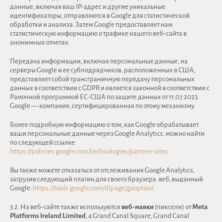
данные, включая ваш IP-адрес и другие уникальные
идентификаторы, отправляются в Google для статистической
обработки и анализа. Затем Google предоставляет нам
статистическую информацию о трафике нашего веб-сайта в
анонимных отчетах.
Передача информации, включая персональные данные, на
серверы Google и ее субподрядчиков, расположенных в США,
представляет собой трансграничную передачу персональных
данных в соответствии с GDPR и является законной в соответствии с
Рамочной программой ЕС-США по защите данных от 11.07.2023.
Google — компания, сертифицированная по этому механизму.
Более подробную информацию о том, как Google обрабатывает
ваши персональные данные через Google Analytics, можно найти
по следующей ссылке:
https://policies.google.com/technologies/partner-sites
.
Вы также можете отказаться от отслеживания Google Analytics,
загрузив следующий плагин для своего браузера. веб, выданный
Google:
https://tools.google.com/dlpage/gaoptout
.
3.2. На веб-сайте также используются
веб-маяки
(пиксели) от
Meta
Platforms Ireland Limited
, 4 Grand Canal Square, Grand Canal