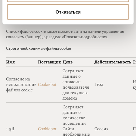
Ниже вы можете найти список различных файлов cookie и
инструментов отслеживания, используемых на нашем веб-сайте.
Отказаться
Информация о них извлекается в результате работы технологии
сканирования платформы управления согласием Cookiebot.
Список файлов cookie также можно найти на панели управления
согласием (баннер), в разделе «Показать подробности».
Строго необходимые файлы cookie
Имя
Поставщик
Цель
Действительность
Т
Сохраняет
данные о
Согласие на
согласии
H
использование
Cookiebot
1 год
пользователя
к
файлов cookie
для текущего
домена
Сохраняет
данные о
количестве
посещений
1.gif
Cookiebot
Сайта,
Сессия
П
необходимые