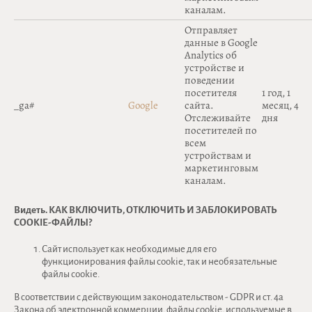
каналам.
Отправляет
данные в Google
Analytics об
устройстве и
поведении
посетителя
1 год, 1
_ga#
Google
сайта.
месяц, 4
Отслеживайте
дня
посетителей по
всем
устройствам и
маркетинговым
каналам.
Видеть. КАК ВКЛЮЧИТЬ, ОТКЛЮЧИТЬ И ЗАБЛОКИРОВАТЬ
COOKIE-ФАЙЛЫ?
Сайт использует как необходимые для его
функционирования файлы cookie, так и необязательные
файлы cookie.
В соответствии с действующим законодательством - GDPR и ст. 4а
Закона об электронной коммерции, файлы cookie, используемые в