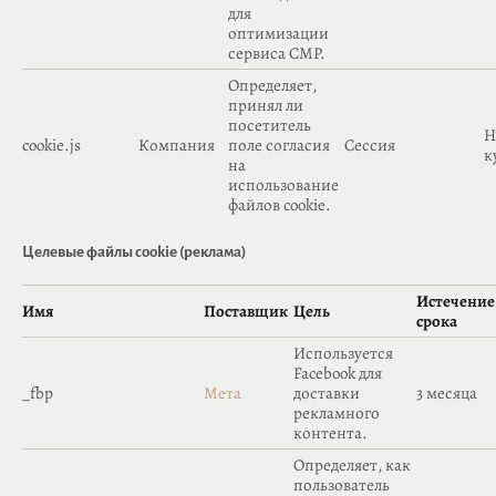
для
оптимизации
сервиса CMP.
Определяет,
принял ли
посетитель
H
cookie.js
Компания
поле согласия
Сессия
к
на
использование
файлов cookie.
Целевые файлы cookie (реклама)
Истечение
Имя
Поставщик
Цель
срока
Используется
Facebook для
_fbp
Мета
доставки
3 месяца
рекламного
контента.
Определяет, как
пользователь