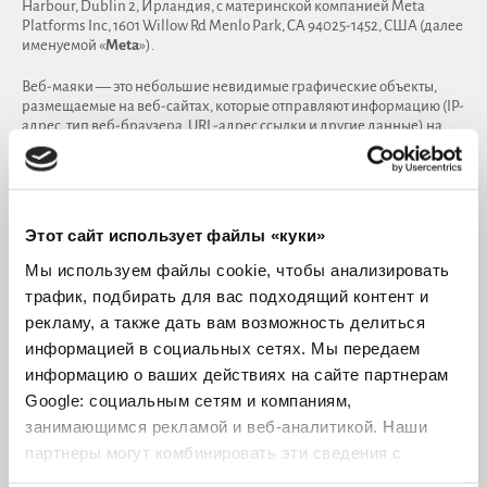
Harbour, Dublin 2, Ирландия, с материнской компанией Meta
Platforms Inc, 1601 Willow Rd Menlo Park, CA 94025-1452, США (далее
именуемой «
Meta
»).
Веб-маяки — это небольшие невидимые графические объекты,
размещаемые на веб-сайтах, которые отправляют информацию (IP-
адрес, тип веб-браузера, URL-адрес ссылки и другие данные) на
метасерверы. Мы используем эти маяки (пиксели) для
отслеживания и анализа поведения пользователей на нашем веб-
сайте (какие услуги вы запрашиваете, какие продукты вы покупаете
и т. д.). Информация, отправляемая в Meta, используется для
предоставления пользователям персонализированной рекламы
Этот сайт использует файлы «куки»
при входе в систему и посещении платформ Meta или других
партнерских веб-сайтов.
Мы используем файлы cookie, чтобы анализировать
трафик, подбирать для вас подходящий контент и
Meta — компания, сертифицированная в соответствии с Рамочной
рекламу, а также дать вам возможность делиться
программой защиты данных ЕС-США, что гарантирует законность
передачи персональных данных Meta и ее субподрядчикам в
информацией в социальных сетях. Мы передаем
США.
информацию о ваших действиях на сайте партнерам
Google: социальным сетям и компаниям,
Дополнительную информацию о том, как Meta обрабатывает ваши
персональные данные, можно найти по следующему адресу:
занимающимся рекламой и веб-аналитикой. Наши
https://www.facebook.com/privacy/policy/
.
партнеры могут комбинировать эти сведения с
предоставленной вами информацией, а также
4. Для соблюдения требований GDPR и Закона об электронной